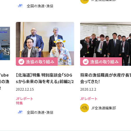
全国の漁連・漁協
ube
【北海道】特集 特別座談会「SDG
将来の漁協職員が水産庁長
県の漁
sから未来の海を考える」前編2/2
会ってきた！
R
2022.12.15
2020.12.2
JFレポート
JFレポート
特集
JF全漁連編集部
全国の漁連・漁協