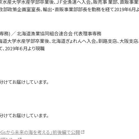
東京水産大学水産学部卒業後、ＪＦ全漁連へ入会。販売事 業部、直販事業
政部政策企画室室長、輸出・直販事業部部長を勤務を経て2019年6月
専務) ／ 北海道漁業協同組合連合会 代表理事専務
北海道大学水産学部卒業後、北海道ぎょれんへ入会。釧路支店、大阪支店
、2019年６月より現職
分けてお届けしています。
分けてお届けしています。
SDGsから未来の海を考える」前後編で公開