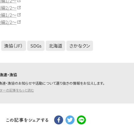
編1/2～
編2/2～
編1/2～
編2/2～
漁協（JF）
SDGs
北海道
さかなクン
漁連・漁協
漁連・漁協のお知らせや活動について選り抜きの情報をお伝えします。
イターの記事をもっと読む