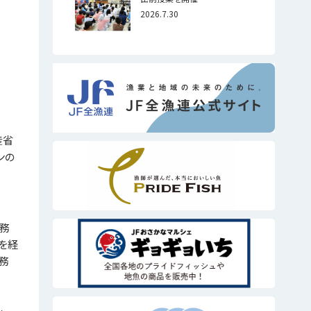
2026.7.30
産省
ンの
専務
を経
務