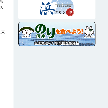
部
より
、東