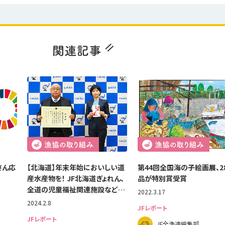
さん応
【北海道】年末年始においしい道
第44回全国海の子絵画展、2
産水産物を！ JF北海道ぎょれん、
品が特別賞受賞
全道の児童福祉関連施設など…
2022.3.17
2024.2.8
JFレポート
JFレポート
JF全漁連編集部