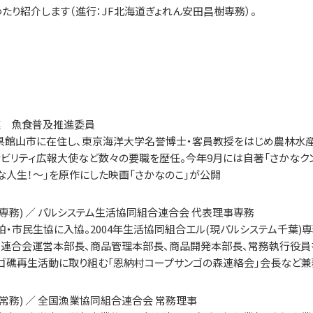
たり紹介します（進行：JF北海道ぎょれん安田昌樹専務）。
漁連 魚食普及推進委員
県館山市に在住し、東京海洋大学名誉博士・客員教授をはじめ農林水
ビリティ広報大使など数々の要職を歴任。今年9月には自著「さかなク
人生！～」を原作にした映画「さかなのこ」が公開
専務) ／ パルシステム生活協同組合連合会 代表理事専務
年に柏・市民生協に入協。2004年生活協同組合エル(現パルシステム千葉)
テム連合会運営本部長、商品管理本部長、商品開発本部長、常務執行役員
サンゴ礁再生活動に取り組む「恩納村コープサンゴの森連絡会」会長など兼
常務) ／ 全国漁業協同組合連合会 常務理事