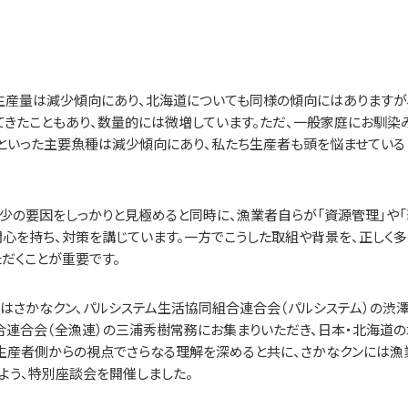
生産量は減少傾向にあり、北海道についても同様の傾向にはありますが
きたこともあり、数量的には微増しています。ただ、一般家庭にお馴染
イカ」といった主要魚種は減少傾向にあり、私たち生産者も頭を悩ませている
少の要因をしっかりと見極めると同時に、漁業者自らが「資源管理」や「
心を持ち、対策を講じています。一方でこうした取組や背景を、正しく多
だくことが重要です。
ではさかなクン、パルシステム生活協同組合連合会（パルシステム）の渋
合連合会（全漁連）の三浦秀樹常務にお集まりいただき、日本・北海道の
生産者側からの視点でさらなる理解を深めると共に、さかなクンには漁
よう、特別座談会を開催しました。