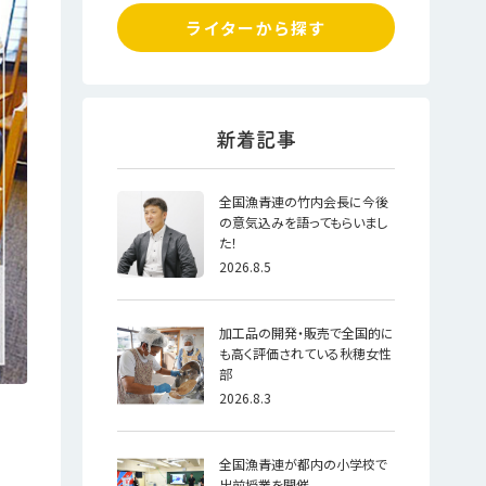
ライターから探す
全国漁青連の竹内会長に今後
の意気込みを語ってもらいまし
た！
2026.8.5
加工品の開発・販売で全国的に
も高く評価されている秋穂女性
部
2026.8.3
全国漁青連が都内の小学校で
出前授業を開催