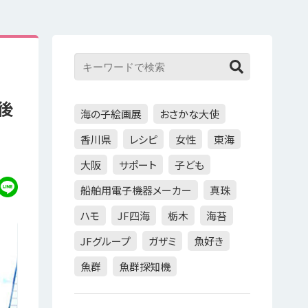
後
海の子絵画展
おさかな大使
香川県
レシピ
女性
東海
大阪
サポート
子ども
船舶用電子機器メーカー
真珠
ハモ
JF四海
栃木
海苔
JFグループ
ガザミ
魚好き
魚群
魚群探知機