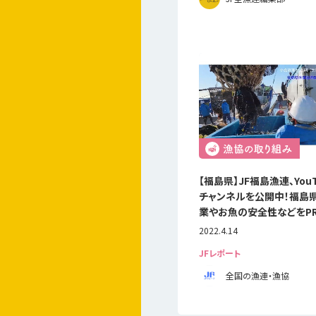
【福島県】JF福島漁連、YouT
チャンネルを公開中！福島
業やお魚の安全性などをP
2022.4.14
JFレポート
全国の漁連・漁協