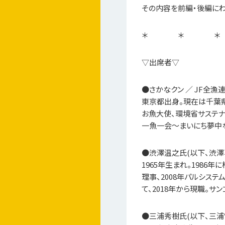
その内容を前編・後編にわ
＊ ＊ ＊
▽出席者▽
●さかなクン ／ JF全
東京都出身。現在は千葉
お魚大使、環境省サステナ
一魚一会～まいにち夢中な
●渋澤温之氏(以下、渋澤
1965年生まれ。1986
理事、2008年パルシス
て、2018年から現職。
●三浦秀樹氏(以下、三浦