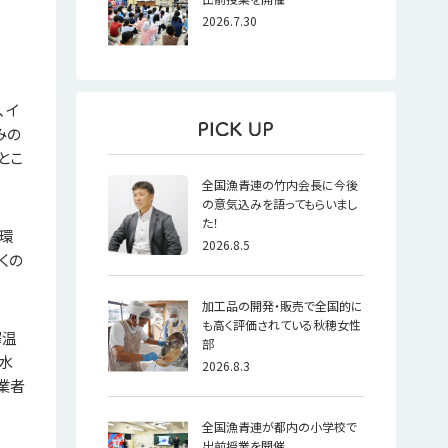
2026.7.30
、イ
みの
とこ
全国漁青連の竹内会長に今後
の意気込みを語ってもらいまし
た！
環
2026.8.5
くの
加工品の開発・販売で全国的に
も高く評価されている秋穂女性
澤温
部
水
2026.8.3
業者
全国漁青連が都内の小学校で
出前授業を開催