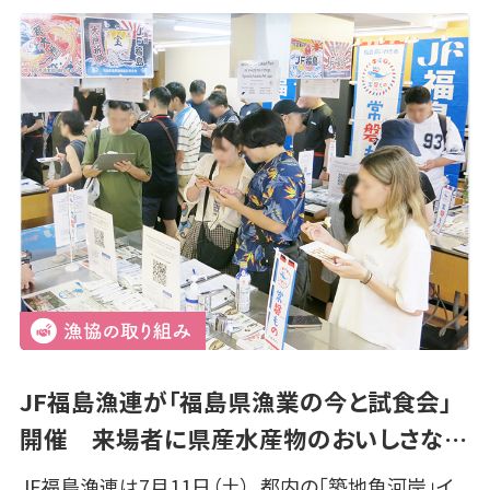
JF福島漁連が「福島県漁業の今と試食会」
開催 来場者に県産水産物のおいしさな…
JF福島漁連は7月11日（土）、都内の「築地魚河岸」イ