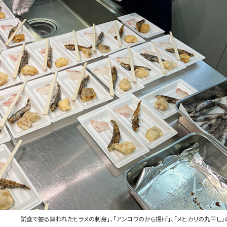
試食で振る舞われたヒラメの刺身」、「アンコウのから揚げ」、「メヒカリの丸干し」