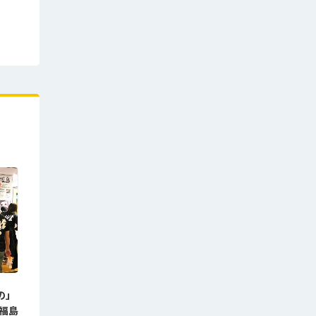
の」
「福島