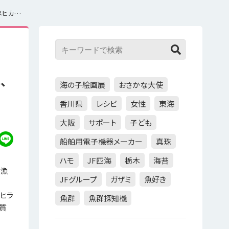
JF福島漁連が「福島県漁業の今と試食会」開催 旬のヒラメ、アンコウ、メヒカリをPR
、
海の子絵画展
おさかな大使
香川県
レシピ
女性
東海
大阪
サポート
子ども
船舶用電子機器メーカー
真珠
ハモ
JF四海
栃木
海苔
県漁
JFグループ
ガザミ
魚好き
ヒラ
魚群
魚群探知機
質