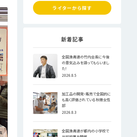
ライターから探す
全国漁青連の竹内会長に今後
の意気込みを語ってもらいまし
た！
2026.8.5
加工品の開発・販売で全国的に
も高く評価されている秋穂女性
部
2026.8.3
全国漁青連が都内の小学校で
出前授業を開催