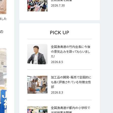
2026.7.30
ました
の
全国漁青連の竹内会長に今後
の意気込みを語ってもらいまし
た！
2026.8.5
加工品の開発・販売で全国的に
も高く評価されている秋穂女性
部
2026.8.3
全国漁青連が都内の小学校で
出前授業を開催