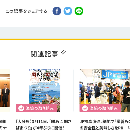
同組
【大分県】3月11日、「関あじ 関さ
JF福島漁連、築地で「常磐も
ミナ
ばまつり」が4年ぶりに開催！
の安全性と美味しさをPR 