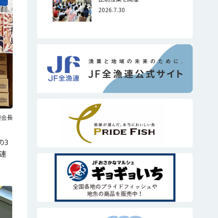
2026.7.30
連会長
の3
連