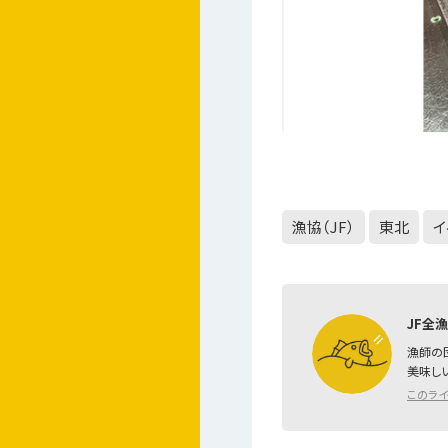
漁協（JF）
東北
イ
JF全
漁師の
美味し
このラ