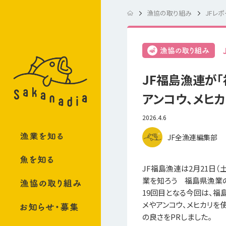
漁協の取り組み
JFレポ
JF福島漁連が
アンコウ、メヒカ
2026.4.6
JF全漁連編集部
JF福島漁連は2月21日（
業を知ろう 福島県漁業
19回目となる今回は、
メやアンコウ、メヒカリ
の良さをPRしました。