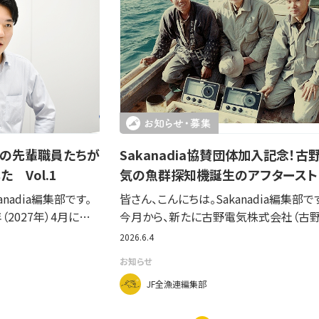
連の先輩職員たちが
Sakanadia協賛団体加入記念！古
 Vol.1
気の魚群探知機誕生のアフタースト
nadia編集部です。
皆さん、こんにちは。Sakanadia編集部で
2027年）4月に…
今月から、新たに古野電気株式会社（古
2026.6.4
お知らせ
JF全漁連編集部