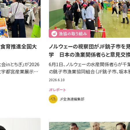
回食育推進全国大
ノルウェーの視察団がJF銚子市を
学 日本の漁業関係者らと意見交
inとちぎ」が2026
6月1日、ノルウェーの水産関係者らが千
県立宇都宮産業展示…
の銚子市漁業協同組合（JF銚子市、坂本
2026.6.10
JFレポート
JF全漁連編集部