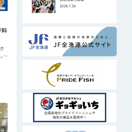
2026.7.30
ド料
ク
、…