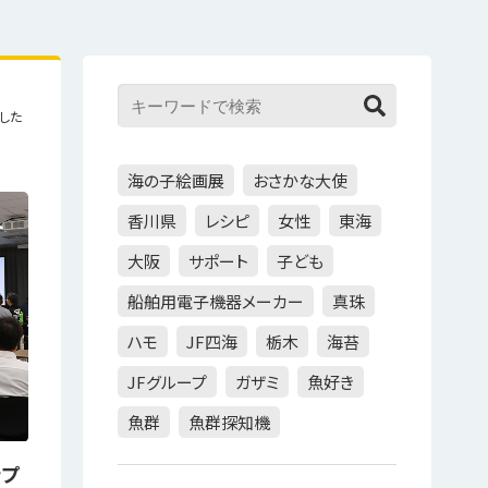
した
海の子絵画展
おさかな大使
香川県
レシピ
女性
東海
大阪
サポート
子ども
船舶用電子機器メーカー
真珠
ハモ
JF四海
栃木
海苔
JFグループ
ガザミ
魚好き
魚群
魚群探知機
ップ