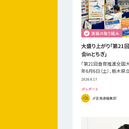
大盛り上がり「第21
会inとちぎ」
「第21回食育推進全国大会
年6月6日（土）、栃木
2026.6.17
JFレポート
JF全漁連編集部