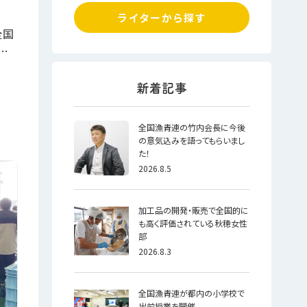
ライターから探す
全国
…
全国漁青連の竹内会長に今後
の意気込みを語ってもらいまし
た！
2026.8.5
加工品の開発・販売で全国的に
も高く評価されている秋穂女性
部
2026.8.3
全国漁青連が都内の小学校で
出前授業を開催