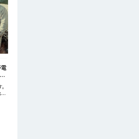
野電
…
す。
野…