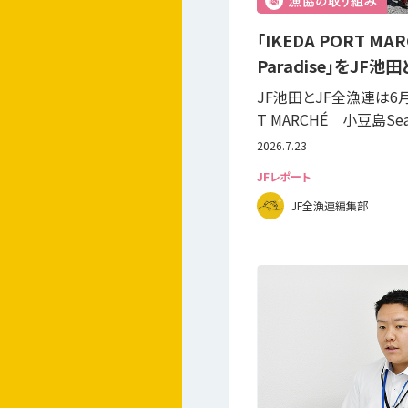
「IKEDA PORT M
Paradise」をJF
JF池田とJF全漁連は6月2
T MARCHÉ 小豆島Sea
2026.7.23
JFレポート
JF全漁連編集部