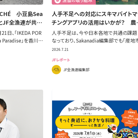
ARCHÉ 小豆島Sea
人手不足への対応にスキマバイトマ
池田とJF全漁連が共…
チングアプリの活用はいかが？ 農
1日、「IKEDA POR
人手不足は、今や日本各地で共通の課題
 Paradise」を香川…
なっており、Sakanadia編集部でも「産地
2026.7.21
JFレポート
JF全漁連編集部