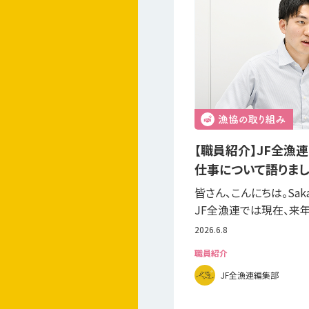
【職員紹介】JF全漁
仕事について語りました
皆さん、こんにちは。Saka
JF全漁連では現在、来年（
2026.6.8
職員紹介
JF全漁連編集部