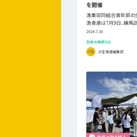
を開催
漁業協同組合青年部の
漁青連は7月9日、練馬
2026.7.30
日本の漁師たち
JF全漁連編集部