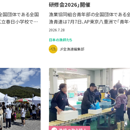
研修会2026」開催
全国団体である全国
漁業協同組合青年部の全国団体である
区立春日小学校で…
漁青連は7月7日、AP東京八重洲で「青年
2026.7.28
日本の漁師たち
JF全漁連編集部