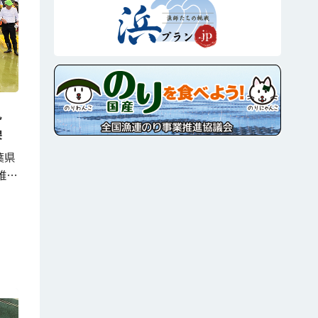
見
換
葉県
雅…