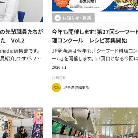
連の先輩職員たちが
今年も開催します！第27回シーフー
 Vol.2
理コンクール レシピ募集開始
nadia編集部です。
JF全漁連は今年も、「シーフード料理コン
員紹介」ですが、2…
ール」を開催します。 27回目となる今回は
2026.7.1
お知らせ
JF全漁連編集部