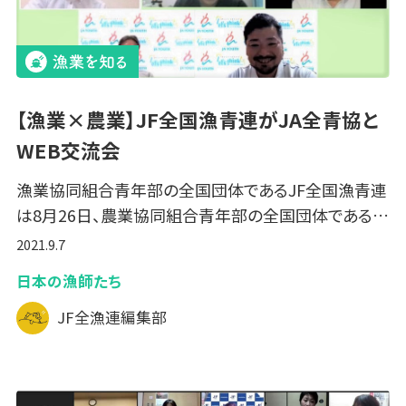
【漁業×農業】JF全国漁青連がJA全青協と
WEB交流会
漁業協同組合青年部の全国団体であるJF全国漁青連
は8月26日、農業協同組合青年部の全国団体である…
2021.9.7
日本の漁師たち
JF全漁連編集部