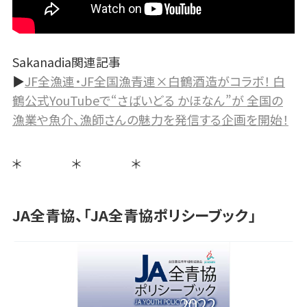
Sakanadia関連記事
▶
JF全漁連・JF全国漁青連×白鶴酒造がコラボ！ 白
鶴公式YouTubeで“さばいどる かほなん”が 全国の
漁業や魚介、漁師さんの魅力を発信する企画を開始！
＊ ＊ ＊
JA全青協、「JA全青協ポリシーブック」