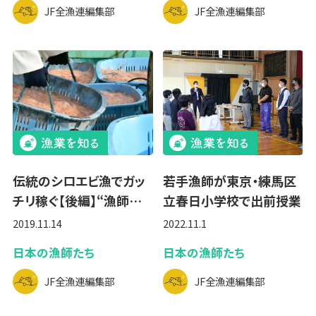
JF全漁連編集部
JF全漁連編集部
伝統のシロエビ漁でガッ
若手漁師が東京・練馬区
チリ稼ぐ【後編】“漁師…
立春日小学校で出前授業
2019.11.14
2022.11.1
日本の漁師たち
日本の漁師たち
JF全漁連編集部
JF全漁連編集部