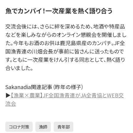
魚でカンパイ！一次産業を熱く語り合う
交流会後には、さらに絆を深めるため、地酒や特産品
などを楽しみながらのオンライン懇親会を開催しまし
た。今年もお酒のお供は鹿児島県産のカンパチ。JF全
国漁青連の川畑会長が事前に皆さんに送ったもので
す。ともに一次産業をけん引する同志として、熱く語り
合いました。
Sakanadia関連記事（昨年の様子）
▶
【漁業×農業】JF全国漁青連がJA全青協とWEB交
流会
コロナ対策
漁師
青年部