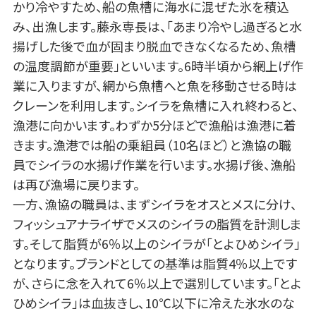
かり冷やすため、船の魚槽に海水に混ぜた氷を積込
み、出漁します。藤永専長は、「あまり冷やし過ぎると水
揚げした後で血が固まり脱血できなくなるため、魚槽
の温度調節が重要」といいます。6時半頃から網上げ作
業に入りますが、網から魚槽へと魚を移動させる時は
クレーンを利用します。シイラを魚槽に入れ終わると、
漁港に向かいます。わずか5分ほどで漁船は漁港に着
きます。漁港では船の乗組員（10名ほど）と漁協の職
員でシイラの水揚げ作業を行います。水揚げ後、漁船
は再び漁場に戻ります。
一方、漁協の職員は、まずシイラをオスとメスに分け、
フィッシュアナライザでメスのシイラの脂質を計測しま
す。そして脂質が6％以上のシイラが「とよひめシイラ」
となります。ブランドとしての基準は脂質4％以上です
が、さらに念を入れて6％以上で選別しています。「とよ
ひめシイラ」は血抜きし、10℃以下に冷えた氷水のな