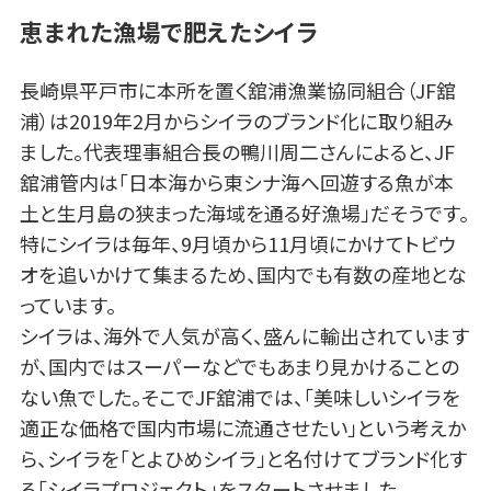
恵まれた漁場で肥えたシイラ
長崎県平戸市に本所を置く舘浦漁業協同組合（JF舘
浦）は2019年2月からシイラのブランド化に取り組み
ました。代表理事組合長の鴨川周二さんによると、JF
舘浦管内は「日本海から東シナ海へ回遊する魚が本
土と生月島の狭まった海域を通る好漁場」だそうです。
特にシイラは毎年、9月頃から11月頃にかけてトビウ
オを追いかけて集まるため、国内でも有数の産地とな
っています。
シイラは、海外で人気が高く、盛んに輸出されています
が、国内ではスーパーなどでもあまり見かけることの
ない魚でした。そこでJF舘浦では、「美味しいシイラを
適正な価格で国内市場に流通させたい」という考えか
ら、シイラを「とよひめシイラ」と名付けてブランド化す
る「シイラプロジェクト」をスタートさせました。