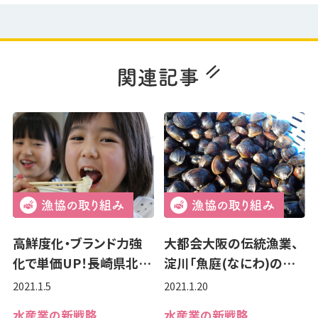
高鮮度化・ブランド力強
大都会大阪の伝統漁業、
化で単価UP！長崎県北…
淀川「魚庭(なにわ)の…
2021.1.5
2021.1.20
水産業の新戦略
水産業の新戦略