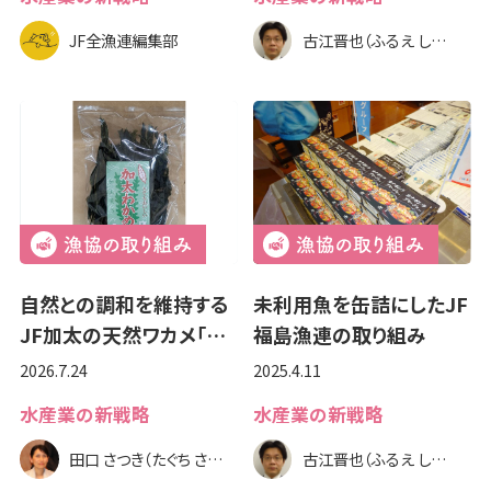
JF全漁連編集部
古江晋也（ふるえ しんや）
自然との調和を維持する
未利用魚を缶詰にしたJF
JF加太の天然ワカメ「…
福島漁連の取り組み
2026.7.24
2025.4.11
水産業の新戦略
水産業の新戦略
田口 さつき（たぐち さつき）
古江晋也（ふるえ しんや）