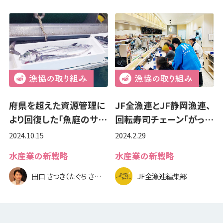
府県を超えた資源管理に
JF全漁連とJF静岡漁連、
より回復した「魚庭のサ…
回転寿司チェーン「がっ…
2024.10.15
2024.2.29
水産業の新戦略
水産業の新戦略
田口 さつき（たぐち さつき）
JF全漁連編集部