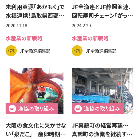
未利用資源「あかもく」で
JF全漁連とJF静岡漁連、
水福連携！鳥取県西部…
回転寿司チェーン「がっ…
2020.11.18
2024.2.29
水産業の新戦略
水産業の新戦略
JF全漁連編集部
JF全漁連編集部
大阪の食文化に欠かせな
JF真鶴町の経営再建～
い「泉だこ」―産卵時期…
真鶴町の漁業を継続す…