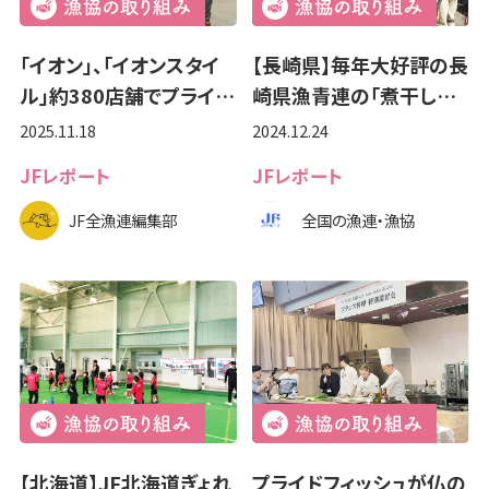
「イオン」、「イオンスタイ
【長崎県】毎年大好評の長
ル」約380店舗でプライ…
崎県漁青連の「煮干し…
2025.11.18
2024.12.24
JFレポート
JFレポート
JF全漁連編集部
全国の漁連・漁協
【北海道】JF北海道ぎょれ
プライドフィッシュが仏の