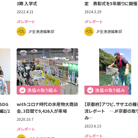
3期 入学式
定 表彰式を5年振りに開催
2022.4.21
2024.3.29
JFレポート
JFレポート
JF全漁連編集部
JF全漁連編集部
SDG
withコロナ時代の水産物大商談
【京都府】アワビ、サザエの種
2/2
会、3日間で9,426人が来場
流レポート ―JF京都の取
み―
2020.10.7
2023.6.15
JFレポート
JFレポート