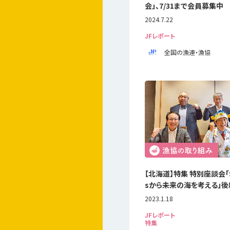
会」、7/31まで会員募集中
2024.7.22
JFレポート
全国の漁連・漁協
【北海道】特集 特別座談会「
sから未来の海を考える」後編
2023.1.18
JFレポート
特集