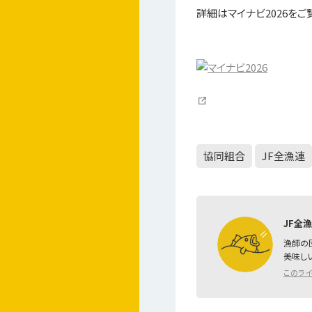
詳細はマイナビ2026をご
協同組合
JF全漁連
JF全
漁師の
美味し
このラ