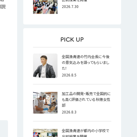
用説
2026.7.30
全国漁青連の竹内会長に今後
の意気込みを語ってもらいまし
た！
2026.8.5
加工品の開発・販売で全国的に
も高く評価されている秋穂女性
部
2026.8.3
全国漁青連が都内の小学校で
出前授業を開催