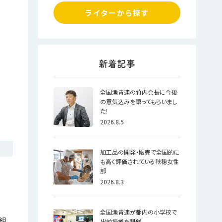
ライターから探す
全国漁青連の竹内会長に今後
の意気込みを語ってもらいまし
た！
2026.8.5
加工品の開発・販売で全国的に
も高く評価されている秋穂女性
部
2026.8.3
全国漁青連が都内の小学校で
う組
出前授業を開催