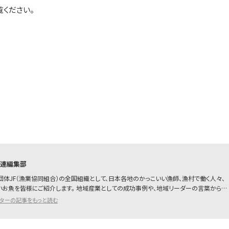
覧ください。
漁連編集部
団体JF（漁業協同組合）の全国組織として、日本各地のかっこいい漁師、漁村で働く人々、
いお魚を皆様にご紹介します。 地域産業としての成功事例や、地域リーダーの言葉から…
イターの記事をもっと読む