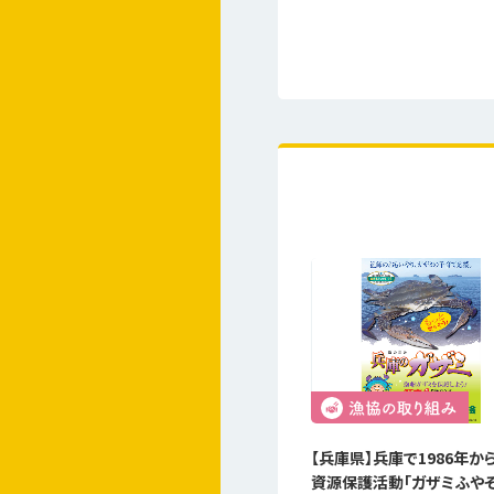
【兵庫県】兵庫で1986年か
資源保護活動「ガザミふや