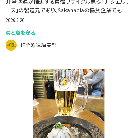
JF全漁連が推進する貝殻リサイクル魚礁「JFシェルナ
ース」の製造元であり、Sakanadiaの協賛企業でも…
2026.2.26
海と魚を守る
JF全漁連編集部