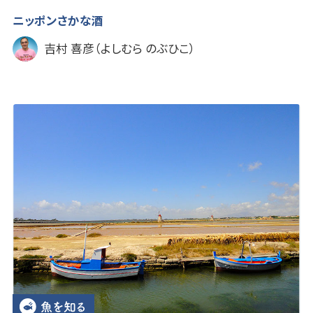
ニッポンさかな酒
吉村 喜彦（よしむら のぶひこ）