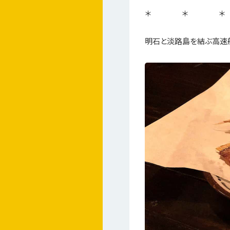
＊ ＊ ＊
明石と淡路島を結ぶ高速船