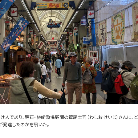
け人であり、明石・林崎漁協顧問の鷲尾圭司（わしお けいじ）さんに、ど
が発達したのかを訊いた。