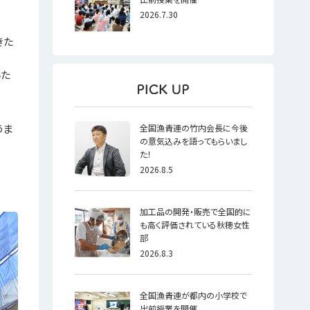
2026.7.30
きた
いた
うま
全国漁青連の竹内会長に今後
の意気込みを語ってもらいまし
た！
2026.8.5
加工品の開発・販売で全国的に
も高く評価されている秋穂女性
部
2026.8.3
全国漁青連が都内の小学校で
出前授業を開催