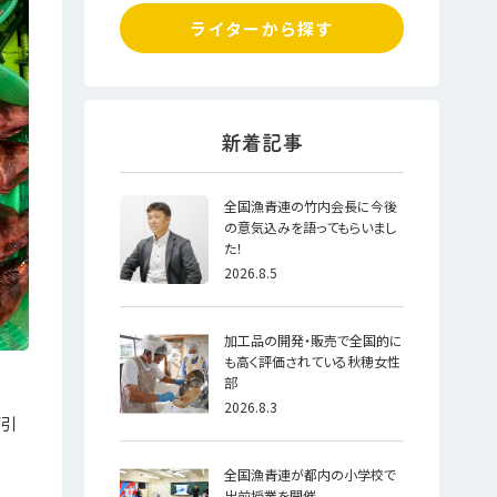
ライターから探す
全国漁青連の竹内会長に今後
の意気込みを語ってもらいまし
た！
2026.8.5
加工品の開発・販売で全国的に
も高く評価されている秋穂女性
部
2026.8.3
が引
全国漁青連が都内の小学校で
出前授業を開催