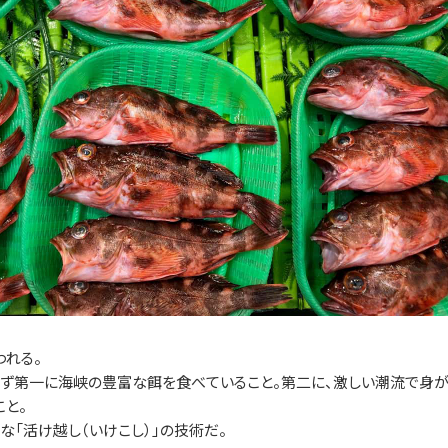
われる。
まず第一に海峡の豊富な餌を食べていること。第二に、激しい潮流で身
こと。
な「活け越し（いけこし）」の技術だ。