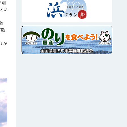
が明
とい
雑
経験
れが