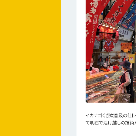
イカナゴくぎ煮普及の仕掛
て明石で活け越しの技術