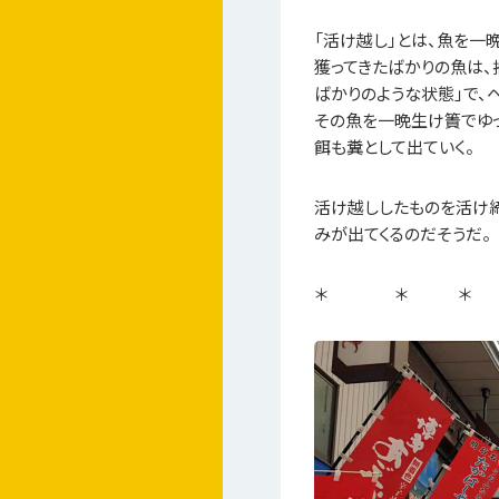
「活け越し」とは、魚を一
獲ってきたばかりの魚は、
ばかりのような状態」で、
その魚を一晩生け簀でゆっ
餌も糞として出ていく。
活け越ししたものを活け締
みが出てくるのだそうだ。
＊ ＊ ＊