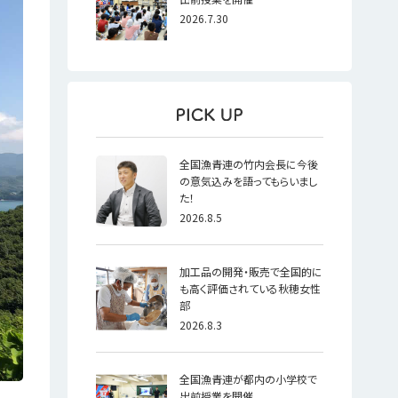
2026.7.30
全国漁青連の竹内会長に今後
の意気込みを語ってもらいまし
た！
2026.8.5
加工品の開発・販売で全国的に
も高く評価されている秋穂女性
部
2026.8.3
全国漁青連が都内の小学校で
出前授業を開催