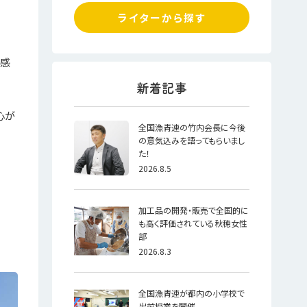
ライターから探す
を感
心が
全国漁青連の竹内会長に今後
の意気込みを語ってもらいまし
た！
2026.8.5
加工品の開発・販売で全国的に
も高く評価されている秋穂女性
部
2026.8.3
全国漁青連が都内の小学校で
出前授業を開催