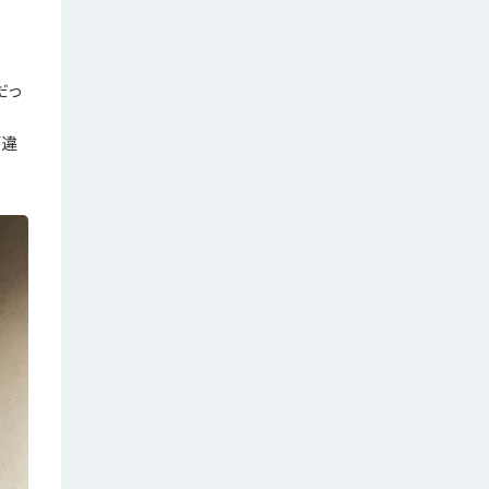
だっ
が違