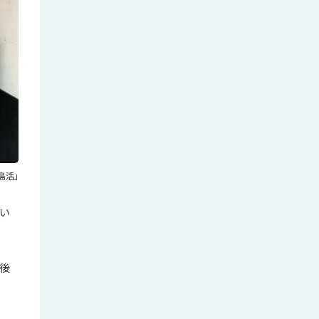
島活」
い
。後