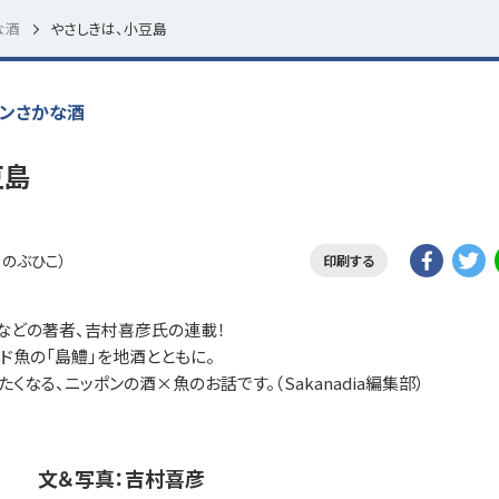
な酒
やさしきは、小豆島
ンさかな酒
豆島
 のぶひこ）
印刷する
』などの著者、吉村喜彦氏の連載！
ド魚の「島鱧」を地酒とともに。
なる、ニッポンの酒×魚のお話です。（Sakanadia編集部）
 文＆写真：吉村喜彦