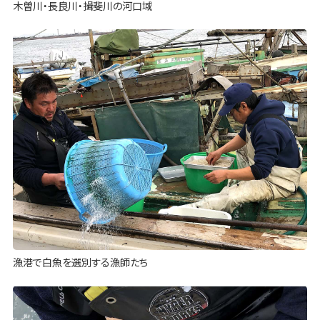
木曽川・長良川・揖斐川の河口域
漁港で白魚を選別する漁師たち