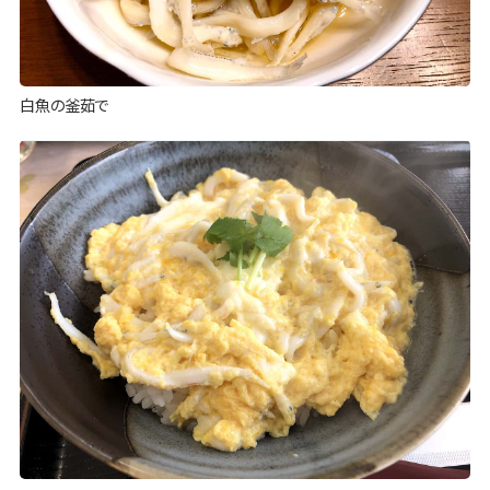
白魚の釜茹で