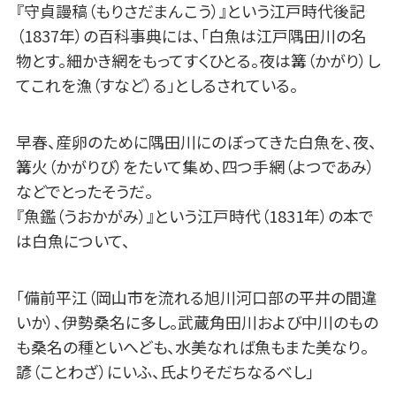
『守貞謾稿（もりさだまんこう）』という江戸時代後記
（1837年）の百科事典には、「白魚は江戸隅田川の名
物とす。細かき網をもってすくひとる。夜は篝（かがり）し
てこれを漁（すなど）る」としるされている。
早春、産卵のために隅田川にのぼってきた白魚を、夜、
篝火（かがりび）をたいて集め、四つ手網（よつであみ）
などでとったそうだ。
『魚鑑（うおかがみ）』という江戸時代（1831年）の本で
は白魚について、
「備前平江（岡山市を流れる旭川河口部の平井の間違
いか）、伊勢桑名に多し。武蔵角田川および中川のもの
も桑名の種といへども、水美なれば魚もまた美なり。
諺（ことわざ）にいふ、氏よりそだちなるべし」