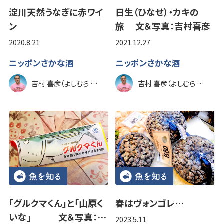
淀川天然うなぎに赤ワイ
日生（ひなせ）・カキの
ン
旅 文＆写真：吉村喜彦
2020.8.21
2021.12.27
ニッポンさかな酒
ニッポンさかな酒
吉村 喜彦（よしむら のぶひこ）
吉村 喜彦（よしむら のぶひこ）
「グルクマくん」と「山原く
春はヴォンゴレ…
いな」 文＆写真：…
2023.5.11