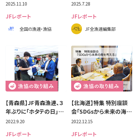
2025.11.10
2025.7.28
JFレポート
JFレポート
全国の漁連・漁協
JF全漁連編集部
【青森県】JF青森漁連、３
【北海道】特集 特別座談
年ぶりに｢ホタテの日｣…
会「SDGsから未来の海…
2022.9.20
2022.12.15
JFレポート
JFレポート