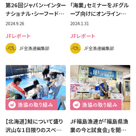
第26回ジャパン・インター
「海業」セミナーをJFグル
ナショナル・シーフード…
ープ向けにオンライン…
2024.9.26
2024.1.31
JFレポート
JFレポート
JF全漁連編集部
JF全漁連編集部
【北海道】鮭について盛り
JF福島漁連が「福島県漁
沢山な1日限りのスペ…
業の今と試食会」を開…