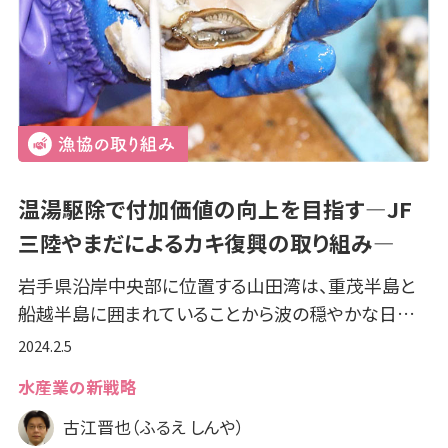
温湯駆除で付加価値の向上を目指す―JF
三陸やまだによるカキ復興の取り組み―
岩手県沿岸中央部に位置する山田湾は、重茂半島と
船越半島に囲まれていることから波の穏やかな日…
2024.2.5
水産業の新戦略
古江晋也（ふるえ しんや）