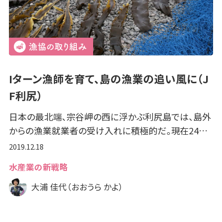
Iターン漁師を育て、島の漁業の追い風に（J
F利尻）
日本の最北端、宗谷岬の西に浮かぶ利尻島では、島外
からの漁業就業者の受け入れに積極的だ。現在24…
2019.12.18
水産業の新戦略
大浦 佳代（おおうら かよ）