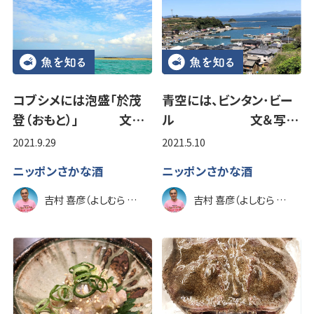
コブシメには泡盛「於茂
青空には、ビンタン･ビー
登（おもと）」 文…
ル 文＆写…
2021.9.29
2021.5.10
ニッポンさかな酒
ニッポンさかな酒
吉村 喜彦（よしむら のぶひこ）
吉村 喜彦（よしむら のぶひこ）