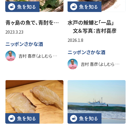
青ヶ島の魚で、青酎を…
水戸の鮟鱇と「一品」
文＆写真：吉村喜彦
2023.3.23
2026.1.8
ニッポンさかな酒
ニッポンさかな酒
吉村 喜彦（よしむら のぶひこ）
吉村 喜彦（よしむら のぶひこ）