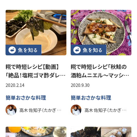
糀で時短レシピ【動画】
糀で時短レシピ「秋鮭の
「絶品！塩糀ゴマ酢ダレ…
酒粕ムニエル～マッシ…
2020.2.14
2020.9.30
簡単おさかな料理
簡単おさかな料理
高木 佐知子（たかぎ さちこ）
高木 佐知子（たかぎ さちこ）