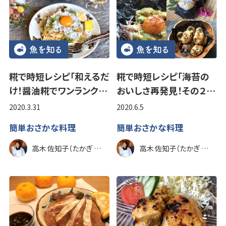
糀で時短レシピ「和えるだ
糀で時短レシピ「海苔の
け！醤油糀でワンランク…
おいしさ再発見！その２…
2020.3.31
2020.6.5
簡単おさかな料理
簡単おさかな料理
高木 佐知子（たかぎ さちこ）
高木 佐知子（たかぎ さちこ）