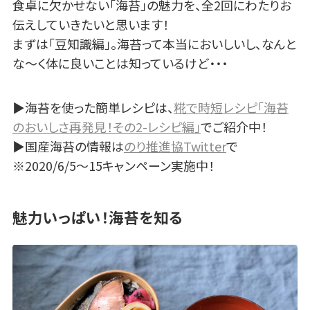
食卓に欠かせない「海苔」の魅力を、全2回にわたりお
伝えしていきたいと思います！
まずは「豆知識編」。海苔って本当においしいし、なんと
な～く体に良いことは知っているけど・・・
▶海苔を使った簡単レシピは、
糀で時短レシピ「海苔
のおいしさ再発見！その2-レシピ編」
でご紹介中！
▶国産海苔の情報は
のり推進協Twitter
で
※2020/6/5～15キャンペーン実施中！
魅力いっぱい！海苔を知る