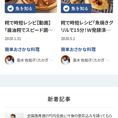
糀で時短レシピ【動画】
糀で時短レシピ「魚焼きグ
「醤油糀でスピード調…
リルで15分！Ｗ発酵漬…
2020.1.31
2020.5.1
簡単おさかな料理
簡単おさかな料理
高木 佐知子（たかぎ さちこ）
高木 佐知子（たかぎ さちこ）
全国漁青連の竹内会長に今後の意気込みを語ってもら