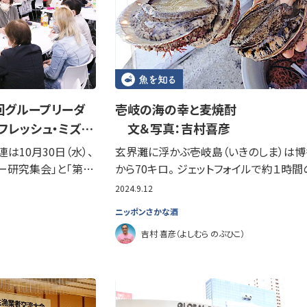
0回グループリーダ
壱岐の海の幸と麦焼
フレッシュ・ミズ…
文＆写真：吉村喜彦
は10月30日（水）、
玄界灘に浮かぶ壱岐島（いきのしま）は博
ー研究集会」と「第…
から70キロ。 ジェットフォイルで約１時間
2024.9.12
ニッポンさかな酒
吉村 喜彦（よしむら のぶひこ）