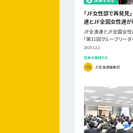
「JF女性部で再発見
連とJF全国女性連
JF全漁連とJF全国女性連
「第31回グループリーダ
2025.12.1
日本の漁師たち
JF全漁連編集部