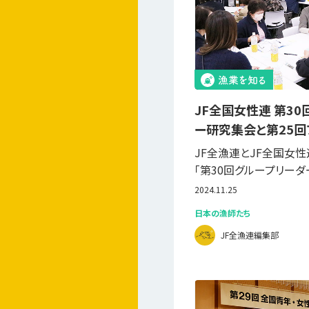
JF全国女性連 第3
ー研究集会と第25回
JF全漁連とJF全国女性連
「第30回グループリーダ
2024.11.25
日本の漁師たち
JF全漁連編集部