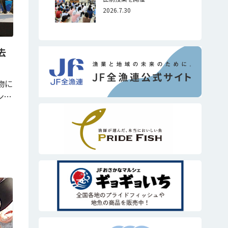
2026.7.30
去
物に
ン…