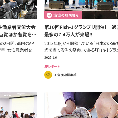
女性漁業者交流大会
第10回Fish-1グランプリ開催！ 過
臣賞ほか各賞を…
最多の7.4万人が来場‼
日の2日間、都内のAP
2013年度から開催している「日本の水産
青年・女性漁業者交…
光を当てる魚の祭典」である「Fish-1グラ
2025.1.6
JFレポート
JF全漁連編集部