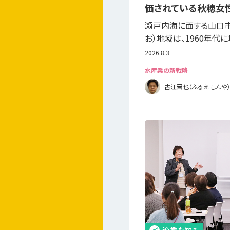
価されている秋穂女
瀬戸内海に面する山口
お）地域は、1960年代
2026.8.3
水産業の新戦略
古江晋也（ふるえ しんや）