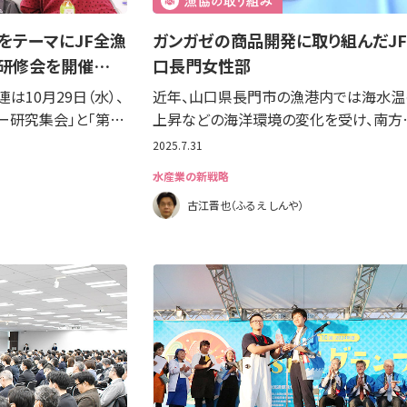
」をテーマにJF全漁
ガンガゼの商品開発に取り組んだJ
が研修会を開催…
口長門女性部
は10月29日（水）、
近年、山口県長門市の漁港内では海水温
ー研究集会」と「第…
上昇などの海洋環境の変化を受け、南方
2025.7.31
水産業の新戦略
古江晋也（ふるえ しんや）