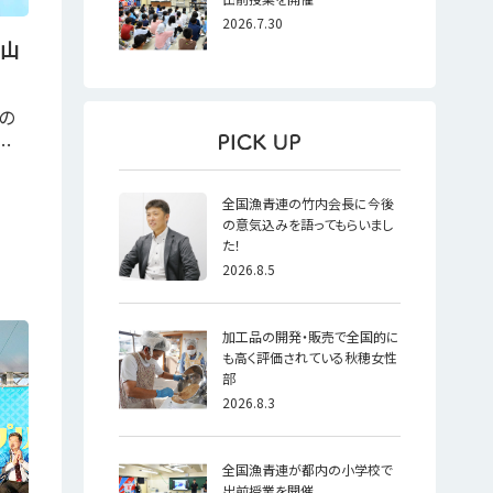
2026.7.30
F山
の
…
全国漁青連の竹内会長に今後
の意気込みを語ってもらいまし
た！
2026.8.5
加工品の開発・販売で全国的に
も高く評価されている秋穂女性
部
2026.8.3
全国漁青連が都内の小学校で
出前授業を開催