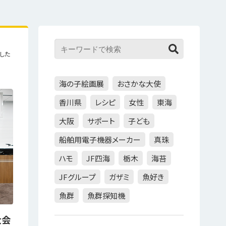
した
海の子絵画展
おさかな大使
香川県
レシピ
女性
東海
大阪
サポート
子ども
船舶用電子機器メーカー
真珠
ハモ
JF四海
栃木
海苔
JFグループ
ガザミ
魚好き
魚群
魚群探知機
大会