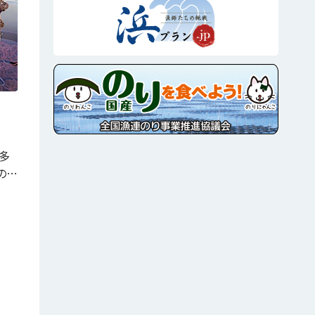
酎
多
の…