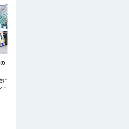
雨の
物に
ン…