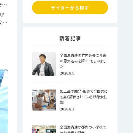
を…
ライターから探す
AP
交…
全国漁青連の竹内会長に今後
の意気込みを語ってもらいまし
た！
2026.8.5
加工品の開発・販売で全国的に
も高く評価されている秋穂女性
部
2026.8.3
全国漁青連が都内の小学校で
出前授業を開催