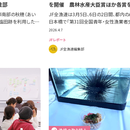
性部
を開催 農林水産大臣賞ほか各賞
市南部の秋穂（あい
JF全漁連は3月5日、6日の2日間、都内の
に塩田跡を利用した…
日本橋で「第31回全国青年・女性漁業者
2026.4.7
JFレポート
JF全漁連編集部