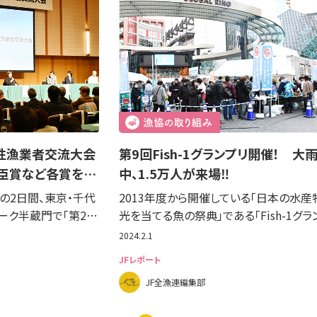
女性漁業者交流大会
第9回Fish-1グランプリ開催！ 大
臣賞など各賞を…
中、1.5万人が来場‼
日の2日間、東京・千代
2013年度から開催している「日本の水産
ーク半蔵門で「第2…
光を当てる魚の祭典」である「Fish-1グラ
2024.2.1
JFレポート
JF全漁連編集部