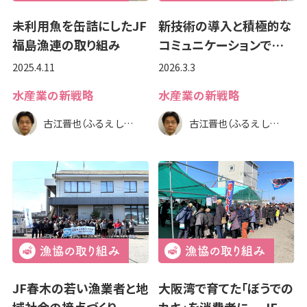
未利用魚を缶詰にしたJF
新技術の導入と積極的な
福島漁連の取り組み
コミュニケーションで…
2025.4.11
2026.3.3
水産業の新戦略
水産業の新戦略
古江晋也（ふるえ しんや）
古江晋也（ふるえ しんや）
JF春木の若い漁業者と地
大阪湾で育てた「ぼうでの
域社会の接点づくり
カキ」を消費者に ―JF…