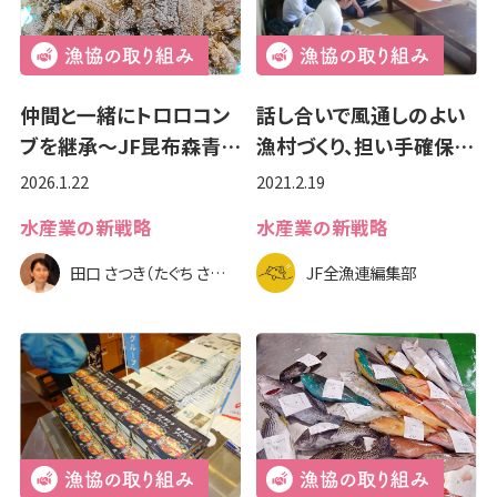
仲間と一緒にトロロコン
話し合いで風通しのよい
ブを継承～JF昆布森青…
漁村づくり、担い手確保…
2026.1.22
2021.2.19
水産業の新戦略
水産業の新戦略
田口 さつき（たぐち さつき）
JF全漁連編集部