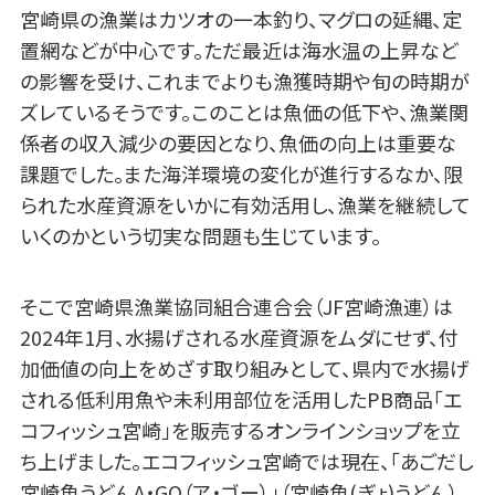
宮崎県の漁業はカツオの一本釣り、マグロの延縄、定
置網などが中心です。ただ最近は海水温の上昇など
の影響を受け、これまでよりも漁獲時期や旬の時期が
ズレているそうです。このことは魚価の低下や、漁業関
係者の収入減少の要因となり、魚価の向上は重要な
課題でした。また海洋環境の変化が進行するなか、限
られた水産資源をいかに有効活用し、漁業を継続して
いくのかという切実な問題も生じています。
そこで宮崎県漁業協同組合連合会（JF宮崎漁連）は
2024年1月、水揚げされる水産資源をムダにせず、付
加価値の向上をめざす取り組みとして、県内で水揚げ
される低利用魚や未利用部位を活用したPB商品「エ
コフィッシュ宮崎」を販売するオンラインショップを立
ち上げました。エコフィッシュ宮崎では現在、「あごだし
宮崎魚うどんA・GO（ア・ゴー）」（宮崎魚(ぎょ)うどん）、