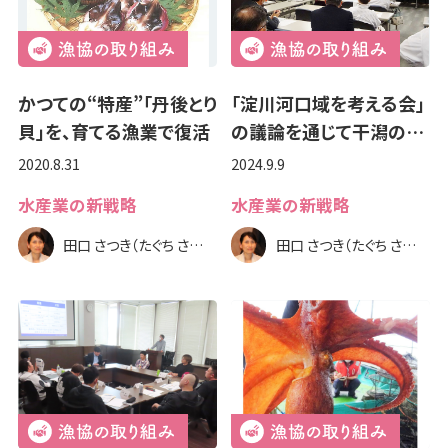
かつての“特産”「丹後とり
「淀川河口域を考える会」
貝」を、育てる漁業で復活
の議論を通じて干潟の…
2020.8.31
2024.9.9
水産業の新戦略
水産業の新戦略
田口 さつき（たぐち さつき）
田口 さつき（たぐち さつき）