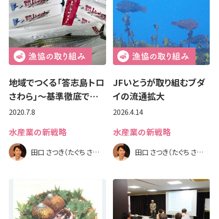
地域でつくる「答志島トロ
JFいとうが取り組むブダ
さわら」～基準徹底で…
イの流通拡大
2020.7.8
2026.4.14
水産業の新戦略
水産業の新戦略
田口 さつき（たぐち さつき）
田口 さつき（たぐち さつき）