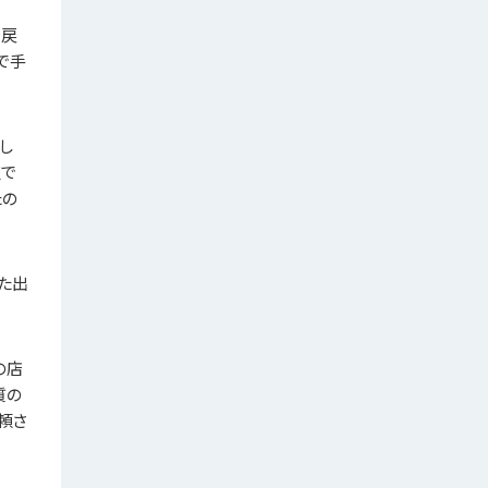
を戻
で手
し
点で
たの
た出
の店
質の
頼さ