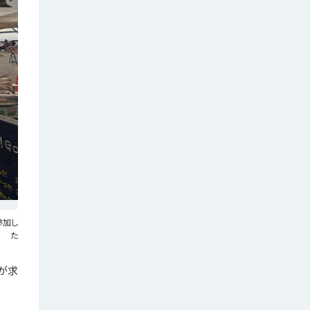
参加し
た
が求