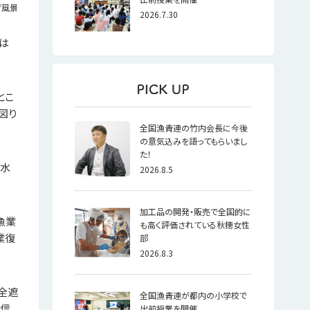
げ風景
2026.7.30
は
とこ
図り
全国漁青連の竹内会長に今後
の意気込みを語ってもらいまし
た！
の水
2026.8.5
加工品の開発・販売で全国的に
漁業
も高く評価されている秋穂女性
業復
部
2026.8.3
完全遮
全国漁青連が都内の小学校で
自信
出前授業を開催