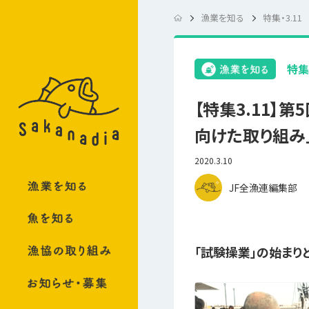
漁業を知る
特集・3.11
特集・
【特集3.11】
向けた取り組み
2020.3.10
JF全漁連編集部
「試験操業」の始まり