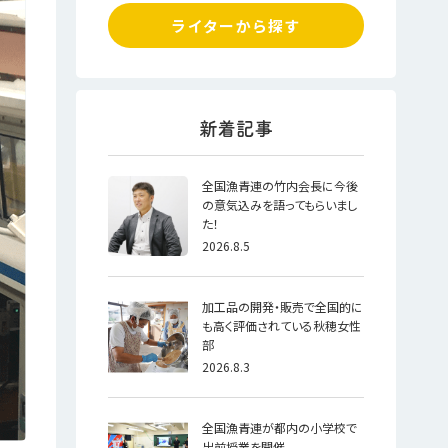
ライターから探す
全国漁青連の竹内会長に今後
の意気込みを語ってもらいまし
た！
2026.8.5
加工品の開発・販売で全国的に
も高く評価されている秋穂女性
部
2026.8.3
全国漁青連が都内の小学校で
出前授業を開催