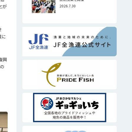
とが
2026.7.30
せ
域に
復興
漁の