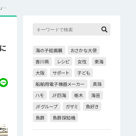
【特集3.11】第5回「試験操業の現状と販路回復、浜の活性化に向けた取り組み」寄稿：林 薫平
化に
海の子絵画展
おさかな大使
香川県
レシピ
女性
東海
大阪
サポート
子ども
船舶用電子機器メーカー
真珠
ハモ
JF四海
栃木
海苔
JFグループ
ガザミ
魚好き
魚群
魚群探知機