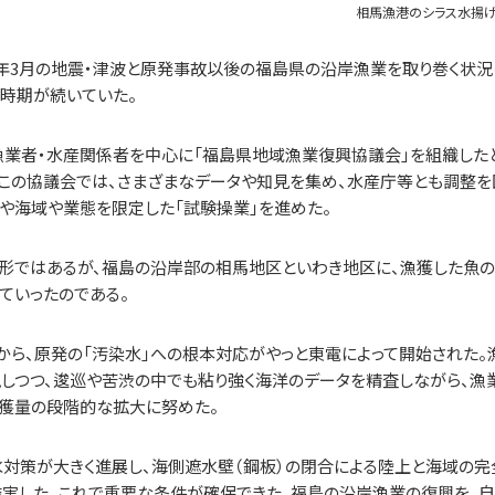
相馬漁港のシラス水揚
11年3月の地震・津波と原発事故以後の福島県の沿岸漁業を取り巻く状況
時期が続いていた。
の漁業者・水産関係者を中心に「福島県地域漁業復興協議会」を組織した
。この協議会では、さまざまなデータや知見を集め、水産庁等とも調整を
魚種や海域や業態を限定した「試験操業」を進めた。
な形ではあるが、福島の沿岸部の相馬地区といわき地区に、漁獲した魚
ていったのである。
年から、原発の「汚染水」への根本対応がやっと東電によって開始された。
しつつ、逡巡や苦渋の中でも粘り強く海洋のデータを精査しながら、漁
漁獲量の段階的な拡大に努めた。
、汚染水対策が大きく進展し、海側遮水壁（鋼板）の閉合による陸上と海域の
結実した。これで重要な条件が確保できた。福島の沿岸漁業の復興を、