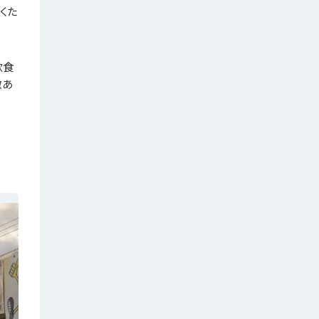
くた
飲食
徴あ