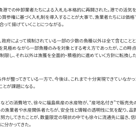
は、漁港での仲卸業者たちによる入札も本格的に再開された。港での活気
来の買参権に基づく入札制を導入することが大事で、漁業者たちには価格
合って揚げていくことにつながる。
が、政府によって規制されている一部の少数の魚種以外は全て含むことと
保を見極めながら一部魚種のみを対象とする考え方であったが、この時
て制限し、それ以外は漁獲を全面的・積極的に進めていく方針に転換し
条件が整ってきている一方で、今後は、これまで十分実現できていなかっ
ことが課題になる。
などの消費地で、徐々に福島県産の水産物が、“産地名付き”で販売先
県の漁業者や水産関係者たちが、安全性と情報の透明性に気を配り、品
と努力してきたことが、数量限定の現状の中でも徐々に流通先に届き、信
に分かってきた。