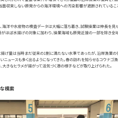
、当面収束しない原発からの海洋環境への汚染影響が遮断されているこ
でに、海洋や水産物の検査データは大幅に落ち着き、試験操業は伸長を見
種がほぼ水揚げの対象に加わり、操業海域も原発近接の一部を除き全
水揚げ量は当時まだ従来の1割に満たない水準であったが、沿岸漁業の
いニュースも多く出るようになってきた。春の訪れを知らせるコウナゴ
、大きなヒラメが揚がって活気づく港の様子などが取り上げられた。
たな模索