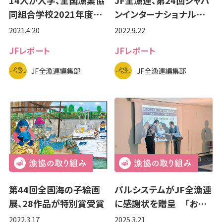
同組合学校2021年度…
ンインターナショナル…
2021.4.20
2022.9.22
JFレポート
JFレポート
JF全漁連編集部
JF全漁連編集部
第44回全国海の子絵画
パルシステムがJF全漁連
展、28作品が特別賞受賞
に感謝状を贈呈 「お…
2022.3.17
2025.3.21