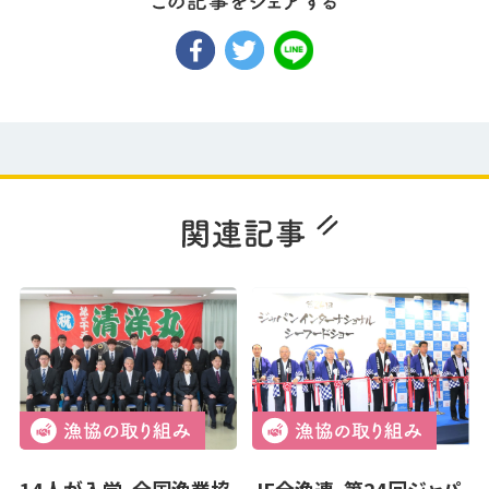
14人が入学、全国漁業協
JF全漁連、第24回ジャパ