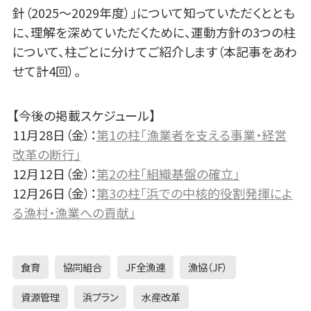
針（2025～2029年度）」について知っていただくととも
に、理解を深めていただくために、運動方針の3つの柱
について、柱ごとに分けてご紹介します（本記事をあわ
せて計4回）。
【今後の掲載スケジュール】
11月28日（金）：
第1の柱「漁業者を支える事業・経営
改革の断行」
12月12日（金）：
第2の柱「組織基盤の確立」
12月26日（金）：
第3の柱「浜での中核的役割発揮によ
る漁村・漁業への貢献」
食育
協同組合
JF全漁連
漁協（JF）
資源管理
浜プラン
水産改革