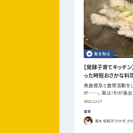
【発酵子育てキッチン
った時短おさかな料
魚食普及と食育活動を
が……。 実は！わが長
2021.12.17
食育
高木 佐知子（たかぎ さち