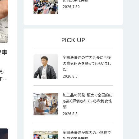
2026.7.30
き車
全国漁青連の竹内会長に今後
の意気込みを語ってもらいまし
た！
も
2026.8.5
正…
加工品の開発・販売で全国的に
も高く評価されている秋穂女性
部
2026.8.3
全国漁青連が都内の小学校で
出前授業を開催