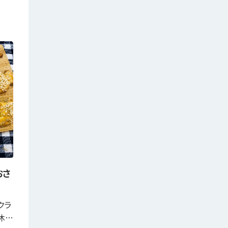
おさ
クラ
休…