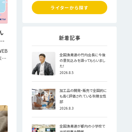
ライターから探す
ん
…
EB
全国漁青連の竹内会長に今後
ま…
の意気込みを語ってもらいまし
た！
2026.8.5
加工品の開発・販売で全国的に
も高く評価されている秋穂女性
部
2026.8.3
全国漁青連が都内の小学校で
出前授業を開催