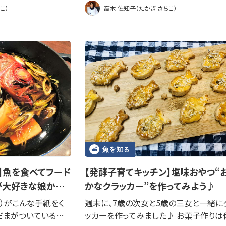
こ）
高木 佐知子（たかぎ さちこ）
】魚を食べてフード
【発酵子育てキッチン】塩味おやつ“
が大好きな娘か…
かなクラッカー”を作ってみよう♪
歳）がこんな手紙をく
週末に、7歳の次女と5歳の三女と一緒に
めだまがついている…
ッカーを作ってみました♪ お菓子作りは