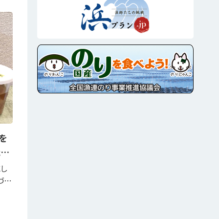
を
た…
にし
づ…