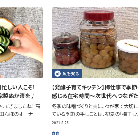
】忙しい人こそ！
【発酵子育てキッチン】梅仕事で季節
家製ぬか漬を♪
感じる在宅時間～次世代へつなぎ
ってきましたね！ 高
冬季の味噌づくりと共に、わが家で大切
の田んぼのオーナー…
ている季節の手しごとは、初夏の「梅干し
2021.8.26
食育