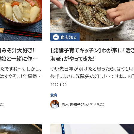
ン】みそ汁大好き！
【発酵子育てキッチン】わが家に「活
歳娘と一緒に作…
海老」がやってきた！
たですね～。 しかし、
つい先日年が明けたと思ったら、はや1月
はすぐそこ！仕事帰…
後半。まさに光陰矢の如し！…ですね。 お
2022.1.20
食育
こ）
高木 佐知子（たかぎ さちこ）