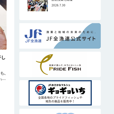
2026.7.30
干し
も、
い…