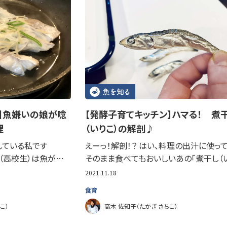
】魚嫌いの娘が唸
【発酵子育てキッチン】ハマる！ 煮
理
（いりこ）の解剖♪
している私です
えーっ！解剖！？ はい、料理の出汁に使って
女（高校生）は魚が…
そのまま食べてもおいしいあの「煮干し（
2021.11.18
食育
こ）
高木 佐知子（たかぎ さちこ）