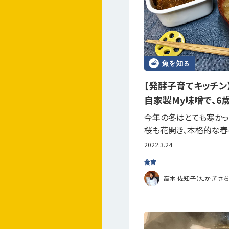
【発酵子育てキッチ
自家製My味噌で、6
今年の冬はとても寒かっ
桜も花開き、本格的な春
2022.3.24
食育
高木 佐知子（たかぎ さち