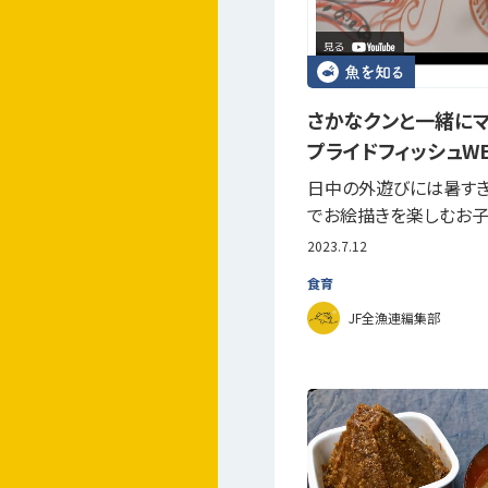
さかなクンと一緒に
プライドフィッシュW
日中の外遊びには暑すぎ
でお絵描きを楽しむお
2023.7.12
食育
JF全漁連編集部