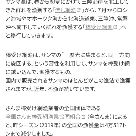
サンマ漁は、春から初夏にかけて三陸沿岸を北上して
きた群れを漁獲する「
流し網漁
」から、７月からロシ
ア海域やオホーツク海から北海道道東、三陸沖、常磐
沖へ南下していく群れを漁獲する「
棒受け網漁
」へ
と移行していきます。
棒受け網漁は、サンマの「一度光に集まると、同一方向
に旋回する」という習性を利用して、サンマを棒受け網
に誘い込んで、漁獲するもの。
国内で販売されるサンマのほとんどがこの漁法で漁獲
されますが、近年、不漁が続いています。
さんま棒受け網漁業者の全国団体である
全国さんま棒受網漁業協同組合
（全さんま）による
と、昨シーズン（2019年）の全国の漁獲量は4万517ト
ンまで減少しました。