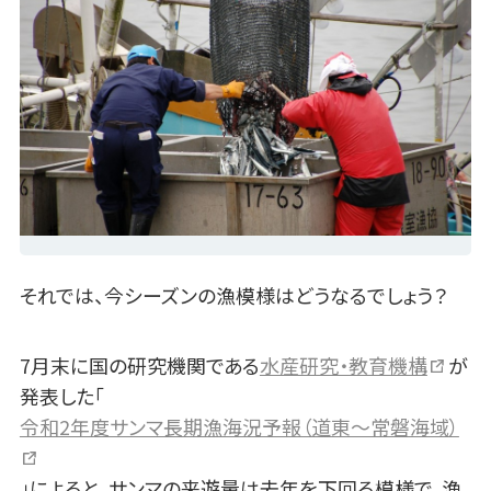
それでは、今シーズンの漁模様はどうなるでしょう？
7月末に国の研究機関である
水産研究・教育機構
が
発表した「
令和2年度サンマ長期漁海況予報（道東～常磐海域）
」によると、サンマの来遊量は去年を下回る模様で、漁