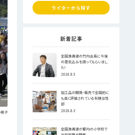
ライターから探す
全国漁青連の竹内会長に今後
の意気込みを語ってもらいまし
た！
2026.8.5
加工品の開発・販売で全国的に
も高く評価されている秋穂女性
部
2026.8.3
の様子
全国漁青連が都内の小学校で
出前授業を開催