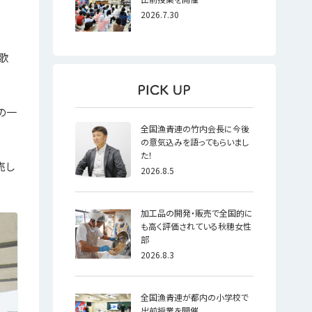
2026.7.30
歌
の一
全国漁青連の竹内会長に今後
の意気込みを語ってもらいまし
た！
売し
2026.8.5
加工品の開発・販売で全国的に
も高く評価されている秋穂女性
部
2026.8.3
全国漁青連が都内の小学校で
出前授業を開催