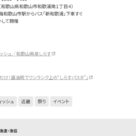
（和歌山県和歌山市和歌浦南１丁目４）
南海和歌山市駅からバス「新和歌浦」下車すぐ
小して開催
ィッシュ／和歌山県産しらす
だけ！醤油糀でワンランク上の“しらすパスタ”」
ィッシュ
近畿
祭り
イベント
漁連・漁協