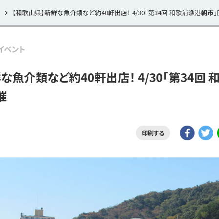
【和歌山県】新鮮な魚介類など約40軒出店！ 4/30「第34回 和歌浦漁港朝市
イベント
な魚介類など約40軒出店！ 4/30「第34回 
催
印刷する