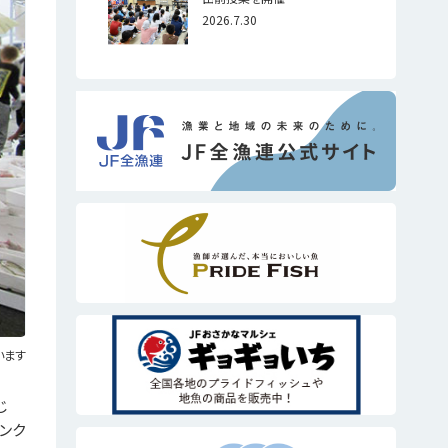
2026.7.30
います
じ
ンク