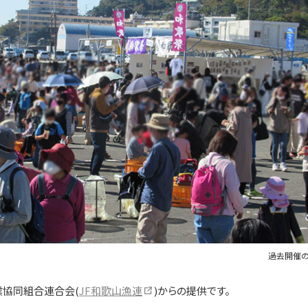
過去開催
業協同組合連合会(
JF和歌山漁連
)からの提供です。