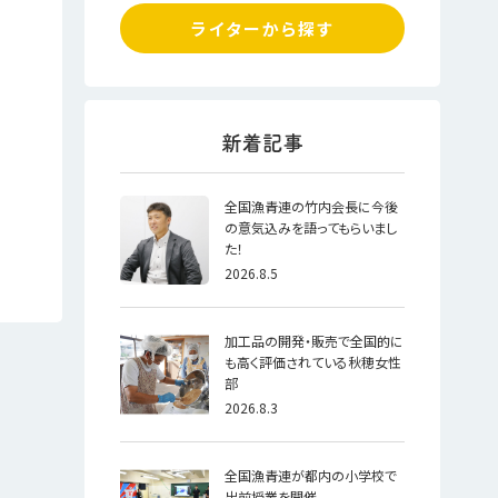
ライターから探す
全国漁青連の竹内会長に今後
の意気込みを語ってもらいまし
た！
2026.8.5
加工品の開発・販売で全国的に
も高く評価されている秋穂女性
部
2026.8.3
全国漁青連が都内の小学校で
出前授業を開催