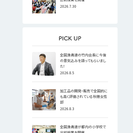
2026.7.30
全国漁青連の竹内会長に今後
の意気込みを語ってもらいまし
た！
2026.8.5
加工品の開発・販売で全国的に
も高く評価されている秋穂女性
部
2026.8.3
全国漁青連が都内の小学校で
出前授業を開催