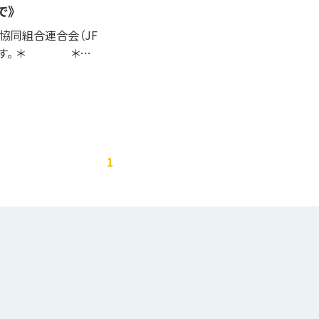
で》
協同組合連合会（JF
です。 ＊ ＊…
1